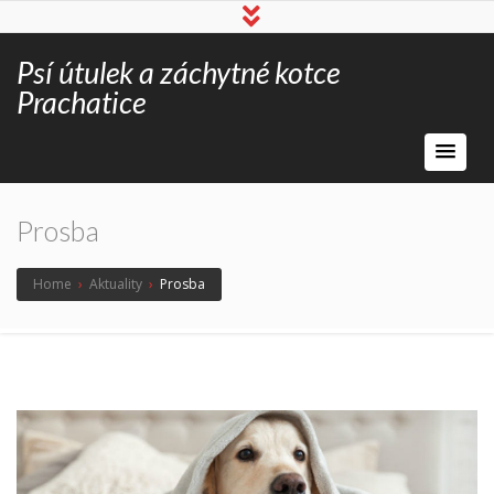
Psí útulek a záchytné kotce
Prachatice
Prosba
Home
›
Aktuality
›
Prosba