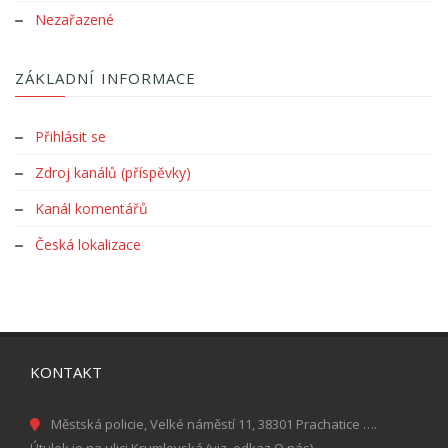
Nezařazené
ZÁKLADNÍ INFORMACE
Přihlásit se
Zdroj kanálů (příspěvky)
Kanál komentářů
Česká lokalizace
KONTAKT
Městská policie, Velké náměstí 11, 38301 Prachatice ….