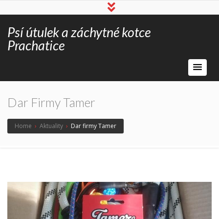
Psí útulek a záchytné kotce
Prachatice
Dar Firmy Tamer
Home
›
Aktuality
›
Dar firmy Tamer