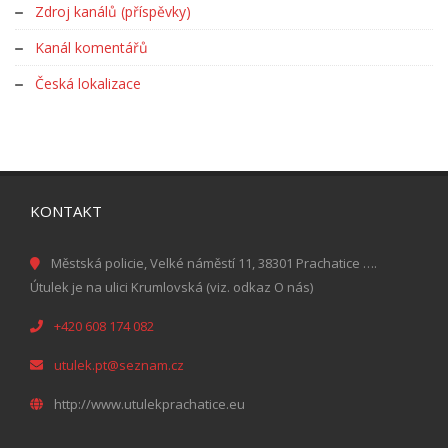
Zdroj kanálů (příspěvky)
Kanál komentářů
Česká lokalizace
KONTAKT
Městská policie, Velké náměstí 11, 38301 Prachatice ….
Útulek je na ulici Krumlovská (viz. odkaz O nás)
+420 608 174 082
utulek.pt@seznam.cz
http://www.utulekprachatice.eu