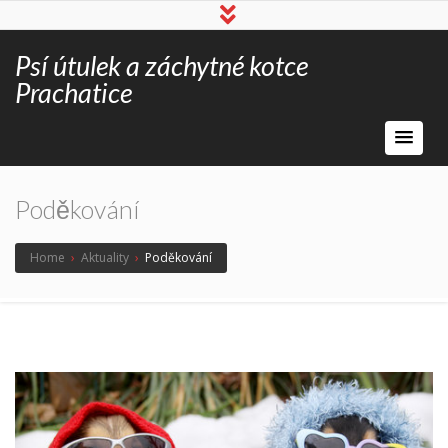
Psí útulek a záchytné kotce
Prachatice
Poděkování
Home
›
Aktuality
›
Poděkování