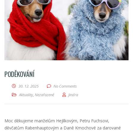
PODĚKOVÁNÍ
30. 12. 2025
No Comments
Aktuality
,
Nezařazené
Jindra
Moc děkujeme manželům Hejlíkovým, Petru Fuchsovi,
děvčatům Rabenhauptovým a Daně Kmochové za darované