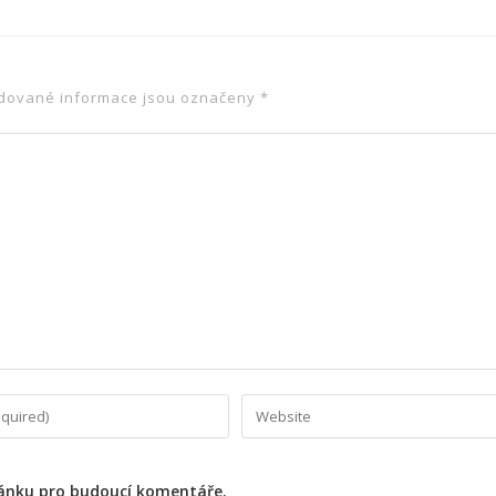
dované informace jsou označeny
*
ránku pro budoucí komentáře.