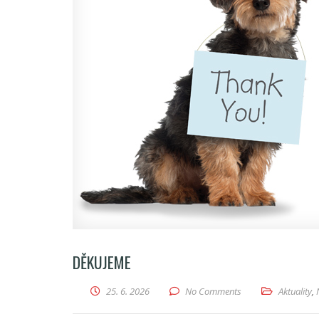
DĚKUJEME
25. 6. 2026
No Comments
Aktuality
,