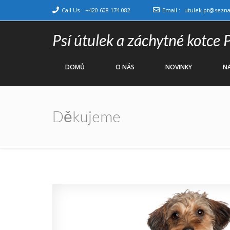
Call Us :
+420 608 174 082
Email :
utulek.pt@sezn
Psí útulek a záchytné kotce 
DOMŮ
O NÁS
NOVINKY
NA
Děkujeme