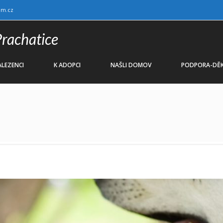
am.cz
Prachatice
LEZENCI
K ADOPCI
NAŠLI DOMOV
PODPORA-DĚK