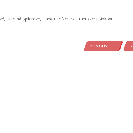
 Martině Špilerové, Haně Paclíkové a Františkovi Šípkovi.
PREVIOUS POST
N