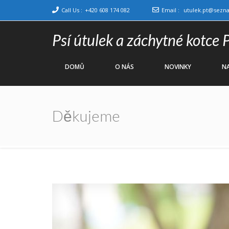
Call Us :
+420 608 174 082
Email :
utulek.pt@sezn
Psí útulek a záchytné kotce 
DOMŮ
O NÁS
NOVINKY
NA
Děkujeme