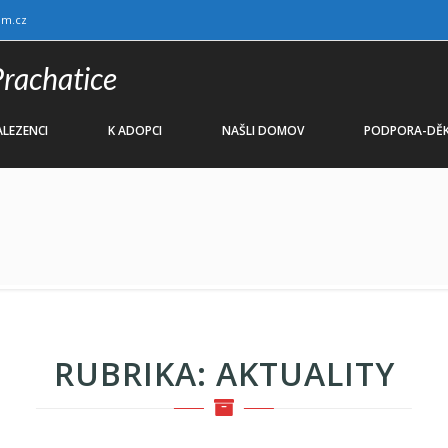
am.cz
Prachatice
LEZENCI
K ADOPCI
NAŠLI DOMOV
PODPORA-DĚK
RUBRIKA:
AKTUALITY