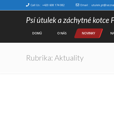
Call Us :
+420 608 174 082
Email :
utulek.pt@sezn
Psí útulek a záchytné kotce 
DOMŮ
O NÁS
NOVINKY
NA
Rubrika:
Aktuality