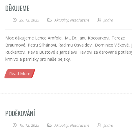
DĚKUJEME
29. 12. 2025
Aktuality
,
Nezařazené
Jindra
Moc děkujeme Lence Amfoldi, MUDr. Janu Kocourkovi, Tereze
Braumové, Petru Šilhánovi, Radimu Osvaldovi, Dominice Vlčkové, 
Rückertovi, Pavle Bustové a Jaroslavu Havlovi za darované potřeb
krmivo a pamlsky pro naše pejsky.
Read More
PODĚKOVÁNÍ
19. 12. 2025
Aktuality
,
Nezařazené
Jindra