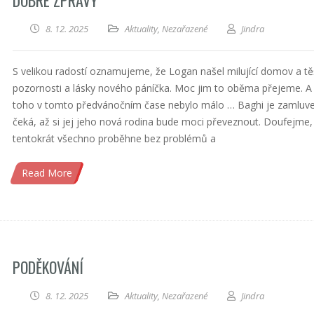
DOBRÉ ZPRÁVY
8. 12. 2025
Aktuality
,
Nezařazené
Jindra
S velikou radostí oznamujeme, že Logan našel milující domov a těš
pozornosti a lásky nového páníčka. Moc jim to oběma přejeme. A
toho v tomto předvánočním čase nebylo málo … Baghi je zamluv
čeká, až si jej jeho nová rodina bude moci převeznout. Doufejme,
tentokrát všechno proběhne bez problémů a
Read More
PODĚKOVÁNÍ
8. 12. 2025
Aktuality
,
Nezařazené
Jindra