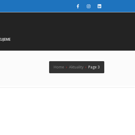
UJEME
Home
›
Aktuality
›
Page 3