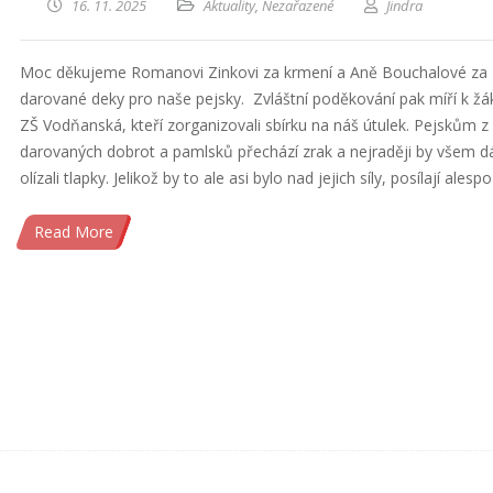
16. 11. 2025
Aktuality
,
Nezařazené
Jindra
Moc děkujeme Romanovi Zinkovi za krmení a Aně Bouchalové za
darované deky pro naše pejsky. Zvláštní poděkování pak míří k ž
ZŠ Vodňanská, kteří zorganizovali sbírku na náš útulek. Pejskům z
darovaných dobrot a pamlsků přechází zrak a nejraději by všem 
olízali tlapky. Jelikož by to ale asi bylo nad jejich síly, posílají alesp
Read More