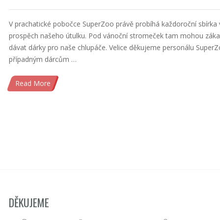
V prachatické pobočce SuperZoo právě probíhá každoroční sbírka 
prospěch našeho útulku. Pod vánoční stromeček tam mohou zákaz
dávat dárky pro naše chlupáče. Velice děkujeme personálu SuperZ
případným dárcům …
Read More
DĚKUJEME