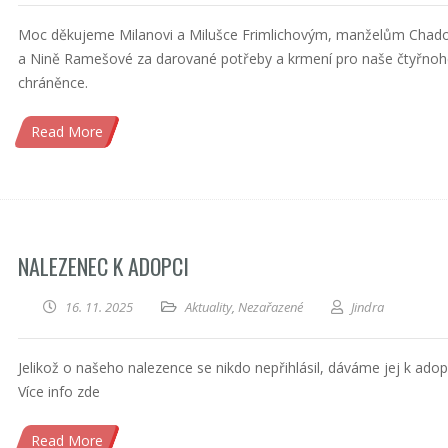
Moc děkujeme Milanovi a Milušce Frimlichovým, manželům Cha
a Nině Ramešové za darované potřeby a krmení pro naše čtyřnoh
chráněnce.
Read More
NALEZENEC K ADOPCI
16. 11. 2025
Aktuality
,
Nezařazené
Jindra
Jelikož o našeho nalezence se nikdo nepřihlásil, dáváme jej k adop
Více info zde
Read More