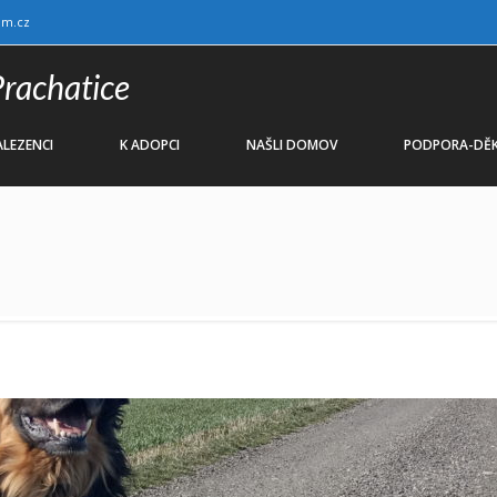
am.cz
Prachatice
LEZENCI
K ADOPCI
NAŠLI DOMOV
PODPORA-DĚK