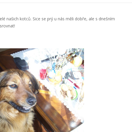
é našich kotců. Sice se prý u nás měli dobře, ale s dnešním
srovnat!