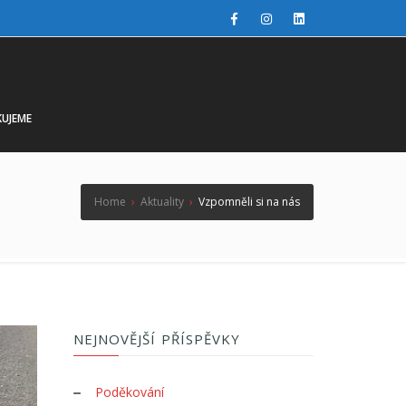
UJEME
Home
›
Aktuality
›
Vzpomněli si na nás
NEJNOVĚJŠÍ PŘÍSPĚVKY
Poděkování