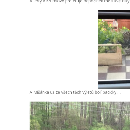
A Jerry v Krumlově preferuje odpočinek mezi květníky
A Míšánka už ze všech těch výletů bolí pacičky …