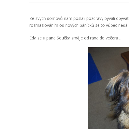
Ze svých domovů nám poslali pozdravy bývalí obyvatel
rozmazlováním od nových páníčků se to vůbec nedá 
Eda se u pana Součka směje od rána do večera …