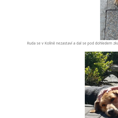
Ruda se v Kolíně nezastaví a dal se pod dohledem z