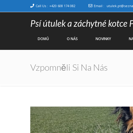
Call Us :
+420 608 174 082
Email :
utulek.pt@sezn
Psí útulek a záchytné kotce 
DOMŮ
O NÁS
NOVINKY
NA
Vzpomněli Si Na Nás